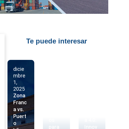
Te puede interesar
dicie
mbre
dicie
1,
mbre
octubr
2025
1,
e 30,
Zona
2025
2025
Franc
10
Zona
a vs.
Motiv
Franc
Puert
os
a 4.0:
o
para
Innov