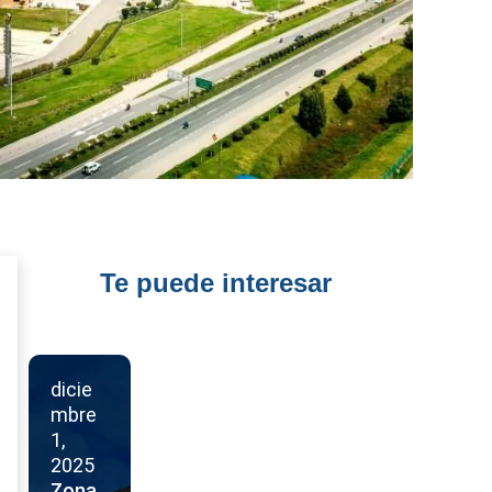
Te puede interesar
dicie
mbre
dicie
1,
mbre
octubr
2025
1,
e 30,
Zona