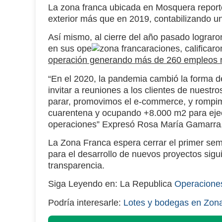
La
zona franca
ubicada en
Mosquera
report
exterior
más que en 2019, contabilizando un 
Así mismo, al cierre del año pasado lograro
en sus
ope
raciones
, califica
operación generando más de 260 empleos 
“En el 2020, la
pandemia
cambió la forma de
invitar a reuniones a los clientes de nuest
parar, promovimos el
e-commerce
, y rompi
cuarentena y ocupando +8.000 m2 para ejec
operaciones” Expresó
Rosa María Gamarra
La
Zona Franca
espera cerrar el primer se
para el desarrollo de
nuevos proyectos
sigu
transparencia.
Siga Leyendo en: La Republica
Operacione
Podría interesarle:
Lotes y bodegas en Zon