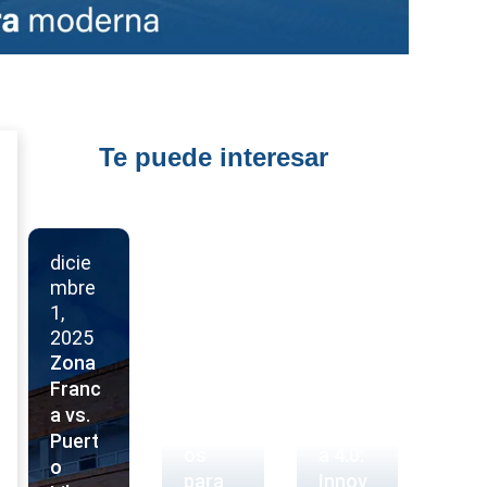
Te puede interesar
dicie
mbre
dicie
1,
mbre
octubr
2025
1,
e 30,
Zona
2025
2025
Franc
10
Zona
a vs.
Motiv
Franc
Puert
os
a 4.0:
o
para
Innov